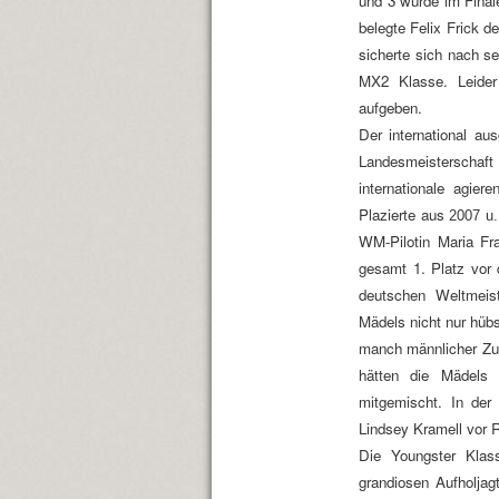
und 3 wurde im Final
belegte Felix Frick d
sicherte sich nach se
MX2 Klasse. Leider
aufgeben.
Der international a
Landesmeisterschaf
internationale agie
Plazierte aus
2007 u.
WM-Pilotin Maria Fr
gesamt 1. Platz vor 
deutschen Weltmeist
Mädels nicht nur hüb
manch männlicher Zus
hätten die Mädels
mitgemischt. In der
Lindsey Kramell vor 
Die Youngster Klas
grandiosen Aufholja