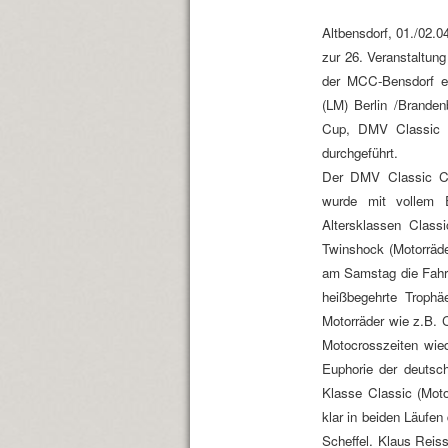
Altbensdorf, 01./02.0
zur 26. Veranstaltun
der MCC-Bensdorf ei
(LM) Berlin /Brande
Cup, DMV Classic 
durchgeführt.
Der DMV Classic Cu
wurde mit vollem E
Altersklassen Class
Twinshock (Motorräde
am Samstag die Fahre
heißbegehrte Troph
Motorräder wie z.B. 
Motocrosszeiten wie
Euphorie der deutsch
Klasse Classic (Moto
klar in beiden Läufen
Scheffel. Klaus Reis