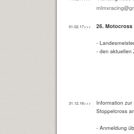
mlmxracing@gm
26. Motocross 
01.02.17>>>
- Landesmeiste
- den aktuellen 
Information zur
31.12.16>>>
Stoppelcross a
- Anmeldung ü